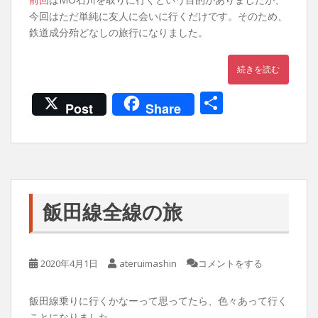
今回はただ単純に友人に会いに行くだけです。そのため、
鉄道成分殆どなしの旅行になりました。
続きを読む
共
Post
Share
有
飯田線全線の旅
2020年4月1日
ateruimashin
コメントをする
飯田線乗りに行くかなーって思ってたら、色々あって行く
ことになりました。