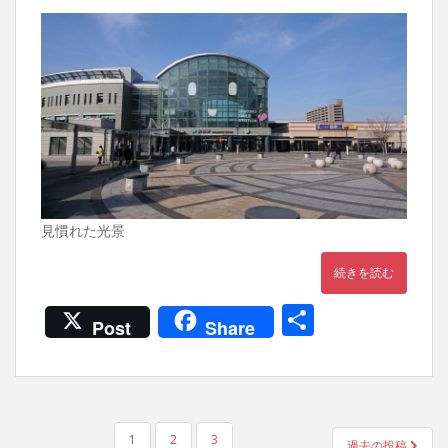
見慣れた光景
続きを読む
共
Post
Share
有
投
1
2
3
過去の投稿