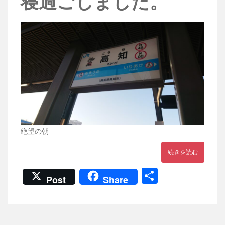
寝過ごしました。
絶望の朝
続きを読む
共
Post
Share
有