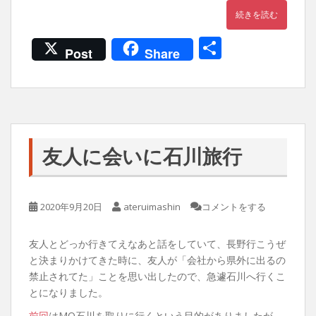
続きを読む
共
Post
Share
有
友人に会いに石川旅行
2020年9月20日
ateruimashin
コメントをする
友人とどっか行きてえなあと話をしていて、長野行こうぜ
と決まりかけてきた時に、友人が「会社から県外に出るの
禁止されてた」ことを思い出したので、急遽石川へ行くこ
とになりました。
前回
はMO石川を取りに行くという目的がありましたが、