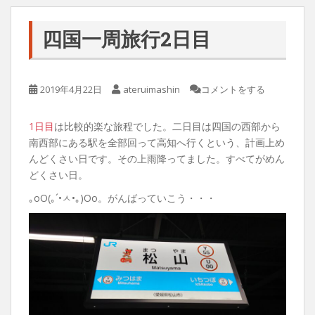
四国一周旅行2日目
2019年4月22日
ateruimashin
コメントをする
1日目
は比較的楽な旅程でした。二日目は四国の西部から
南西部にある駅を全部回って高知へ行くという、計画上め
んどくさい日です。その上雨降ってました。すべてがめん
どくさい日。
｡оО(｡´•ㅅ•｡)Оо。がんばっていこう・・・