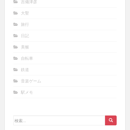
吉備津彦
大聖
旅行
日記
美猴
自転車
鉄道
音楽ゲーム
駅メモ
検
索: