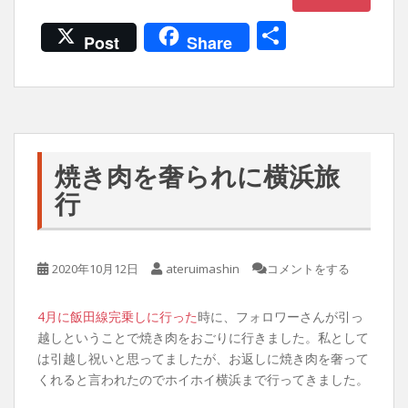
共
Post
Share
有
焼き肉を奢られに横浜旅
行
2020年10月12日
ateruimashin
コメントをする
4月に飯田線完乗しに行った
時に、フォロワーさんが引っ
越しということで焼き肉をおごりに行きました。私として
は引越し祝いと思ってましたが、お返しに焼き肉を奢って
くれると言われたのでホイホイ横浜まで行ってきました。