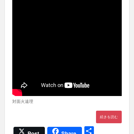
対面火遠理
続きを読む
共
Post
Share