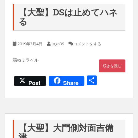
【大聖】DSは止めてハネ
る
2019年3月4日
Jago39
コメントをする
端vsミラベル
続きを読む
共
Post
Share
有
【大聖】大門側対面吉備
津