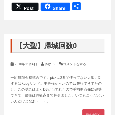
共
Post
Share
有
【大聖】帰城回数0
2018年11月6日
Jago39
コメントをする
一応舞踏会初試合です。pickは2週間使ってない大聖。対
するはRubyサンド。中央強かったのでLv先行できてたの
と、この試合はよくDSが当てれたので手前拠点先に破壊
できて、最後は奥拠点まで押せました。いつもこうだとい
いんだけどなあ・・・。
続きを読む