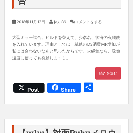
合
2018年11月12日
Jago39
コメントをする
大聖ミラー試合。ビルドを替えて、少彦名、後悔の火縄銃
を入れています。理由としては、絨毯のDS消費MP増加が
私には合わないなあと思ったからです。火縄銃なら、吸命
適度に使っても発動しますし。
続きを読む
共
Post
Share
有
【wlw】対面Rubyメロウ