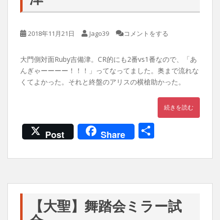
2018年11月21日
Jago39
コメントをする
大門側対面Ruby吉備津。CR的にも2番vs1番なので、「あ
んぎゃーーーー！！！」ってなってました。奥まで流れな
くてよかった。それと終盤のアリスの横槍助かった。
続きを読む
共
Post
Share
有
【大聖】舞踏会ミラー試