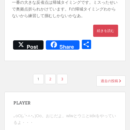
一番の大きな反省点は帰城タイミングです。ミスったせい
で奥拠点折られかけています。Fの帰城タイミングわから
ないから練習して掴むしかないかなあ。
続きを読む
共
Post
Share
有
投
1
2
3
過去の投稿
稿
ナ
ビ
PLAYER
ゲ
ー
｡оО(｡´•ㅅ•｡)Оо。おじだよ。wlwとウニとiidxをやってい
シ
るよ・・・