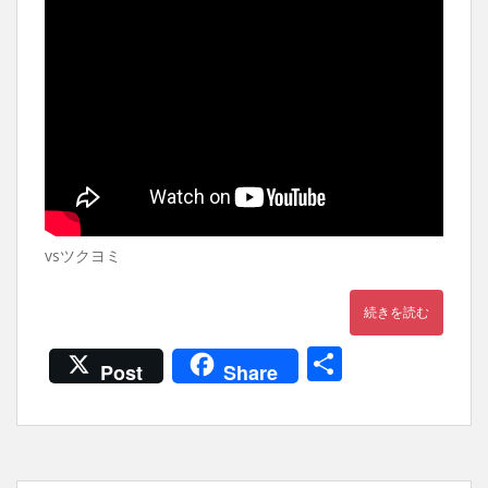
vsツクヨミ
続きを読む
共
Post
Share
有