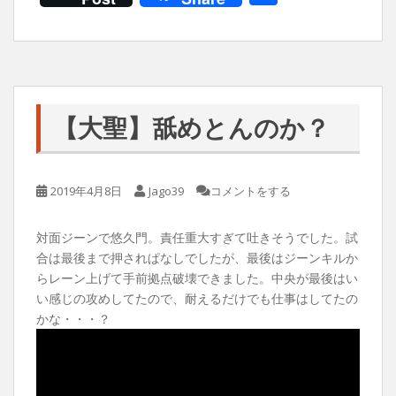
有
【大聖】舐めとんのか？
2019年4月8日
Jago39
コメントをする
対面ジーンで悠久門。責任重大すぎて吐きそうでした。試
合は最後まで押されぱなしでしたが、最後はジーンキルか
らレーン上げて手前拠点破壊できました。中央が最後はい
い感じの攻めしてたので、耐えるだけでも仕事はしてたの
かな・・・？