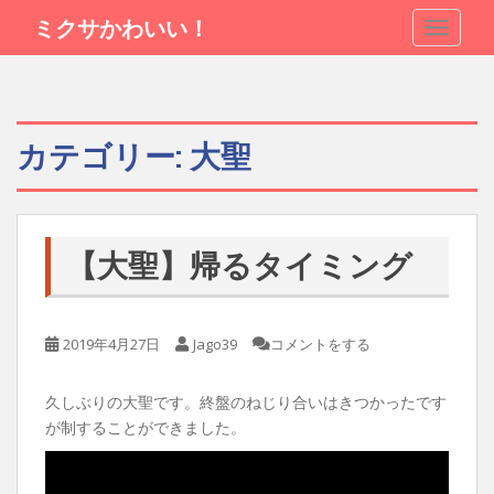
S
ミクサかわいい！
TOGGLE
k
i
p
t
o
カテゴリー:
大聖
m
a
i
n
【大聖】帰るタイミング
c
o
n
t
2019年4月27日
Jago39
コメントをする
e
n
久しぶりの大聖です。終盤のねじり合いはきつかったです
t
が制することができました。