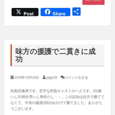
共
Post
Share
有
味方の援護で二貫きに成
功
2018年10月20日
Jago39
コメントをする
対面吉備津です。苦手な対面キャストの一人です。DS痛
いしSS発生早いし卑怯だし・・。この試合は自力で勝てて
なくて、中央の援護2回のおかげで勝てました。ありがと
うございます。