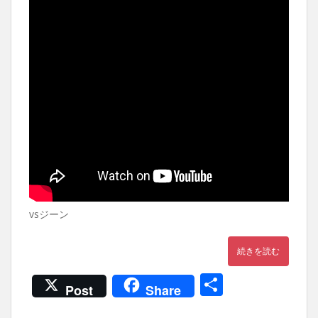
vsジーン
続きを読む
共
Post
Share
有