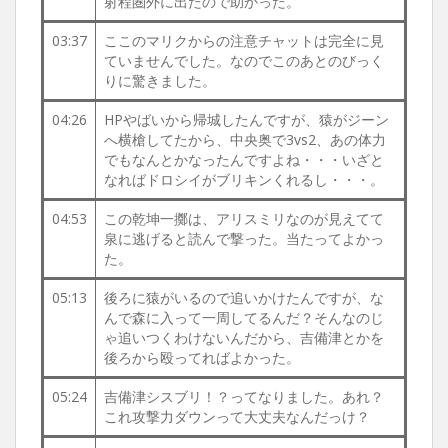
射程圏外に出たので助かった。
03:37
ここのマリクからの注意チャットは完全に見
ていませんでした。なのでこのあとのびっく
りに驚きました。
04:26
HPやばいから帰城したんですが、猿がジーン
へ横槍してたから、中央奥で3vs2、あの体力
でもなんとかなったんですよね・・・いざと
なればドロシイがブリキンくれるし・・・。
04:53
この乾坤一擲は、アリスミリなのが見えてて
泉に逃げると読んで撃った。当たってよかっ
た。
05:13
後ろに猿がいるので追いかけたんですが、な
んで森に入って一周してるんだ？そんなのじ
ゃ追いつくわけないんだから、吉備津とかを
後ろから殴ってればよかった。
05:24
吉備津シスブリ！？ってなりました。あれ？
これ攻撃力ダウンって大丈夫なんだっけ？