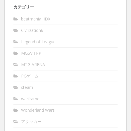
カテゴリー
beatmania IIDX
Civilization6
Legend of League
MGSV:TPP
MTG ARENA
PCゲーム
steam
warframe
Wonderland Wars
アタッカー