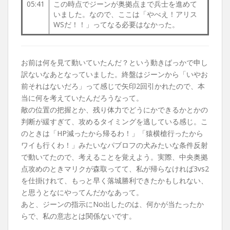
05:41
この時点でジーンが奥拠点まで兵士を進めて
いました。なので、ここは「やべえ！アリス
WSだ！！」ってなる必要はなかった。
お前は何を見て動いていたんだ？という動きばっかで申し
訳ないなあとなっていました。終盤はジーンから「いやお
前それはないだろ」って感じで矢印2回引かれたので、本
当に何を考えていたんだろうなって。
敵の位置の把握とか、残り体力でどうにかできるかとかの
判断が緩すぎて、攻めるタイミングを逃している感じ。こ
のときは「HP減ったから帰るわ！」「猿横槍行ったから
ワイも行くわ！」みたいなパブロフの犬みたいな条件反射
で動いてたので、考えることを覚えよう。実際、中央奥拠
点攻めのときマリクが森取ってて、私が帰らなければ3vs2
を仕掛けれて、もっと早く落城勝利できたかもしれない、
と思うとなにやってんだかなあって。
あと、ジーンの指示にNo出したのは、何かが当たったか
らで、私の意志とは関係ないです。