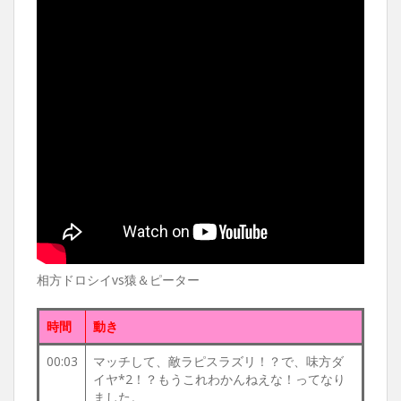
相方ドロシイvs猿＆ピーター
時間
動き
00:03
マッチして、敵ラピスラズリ！？で、味方ダ
イヤ*2！？もうこれわかんねえな！ってなり
ました。