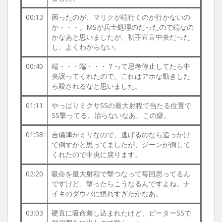
00:13
困ったのが、マリクが端行くのか行かないの
か・・・。MSが兵士処理のだったので端なの
かなあと思いましたが、初手宣言中央だった
し、よくわからない。
00:40
端・・・端・・・？って思考停止してたら中
央譲ってくれたので、これはアホな動きした
ら殺されるなと思いました。
01:11
やっぱりミクサSSの最大射程で当たる位置で
SS撃ってる。治らないなあ、この癖。
01:58
吉備津がミリなので、逃げるのなら追っかけ
て倒すかと思ってましたが、ジーンが倒して
くれたので中央に戻ります。
02:20
吸命を最大射程で撃つなって毎回思ってるん
ですけど、撃ったらこうなるんですよね。ナ
イキのダウバに慣れすぎたかなあ。
03:03
硬直に吸命差し込まれたけど、ピーターSSで