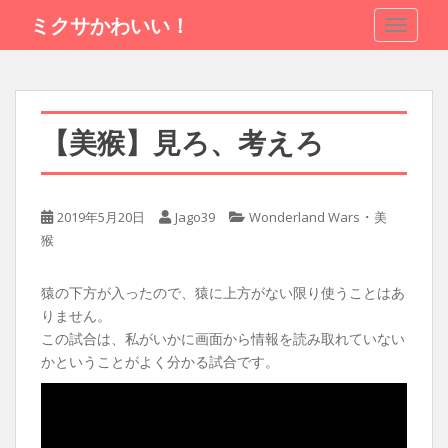
S
ミクサかわいい！
TOGGLE
k
i
p
t
o
【美猴】見ろ、考えろ
m
a
i
・
n
2019年5月20日
Jago39
Wonderland Wars
美
c
猴
o
n
猿の下方が入ったので、猿に上方がない限り使うことはあ
t
りません。
e
この試合は、私がいかに画面から情報を読み取れていない
n
かということがよく分かる試合です。
t