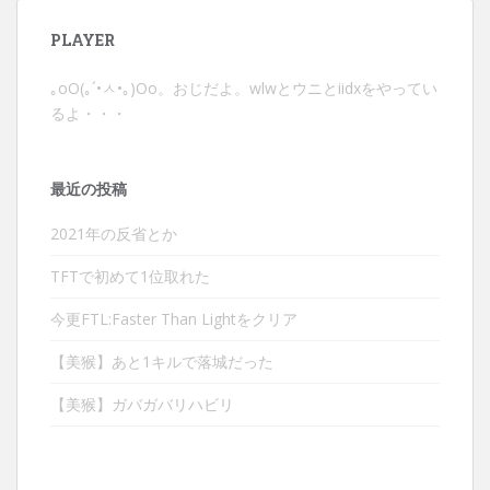
ゲ
ー
PLAYER
シ
ョ
｡оО(｡´•ㅅ•｡)Оо。おじだよ。wlwとウニとiidxをやってい
ン
るよ・・・
最近の投稿
2021年の反省とか
TFTで初めて1位取れた
今更FTL:Faster Than Lightをクリア
【美猴】あと1キルで落城だった
【美猴】ガバガバリハビリ