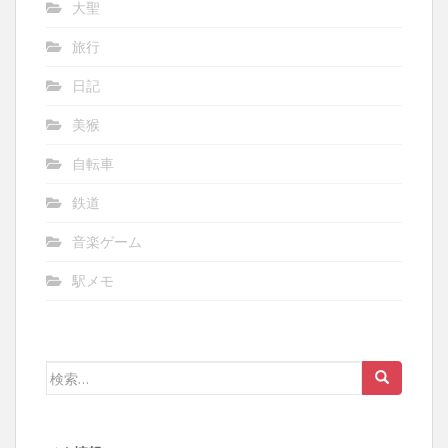
大聖
旅行
日記
美猴
自転車
鉄道
音楽ゲーム
駅メモ
検
索: