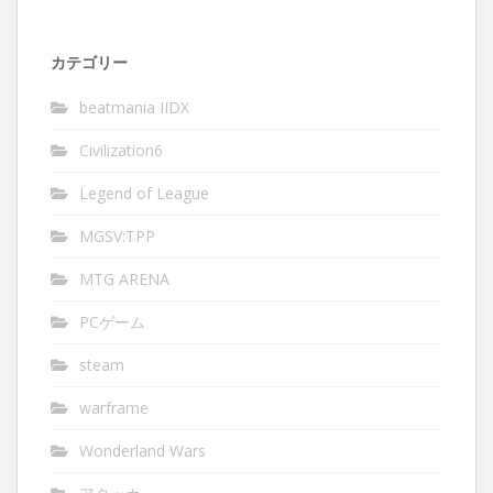
カテゴリー
beatmania IIDX
Civilization6
Legend of League
MGSV:TPP
MTG ARENA
PCゲーム
steam
warframe
Wonderland Wars