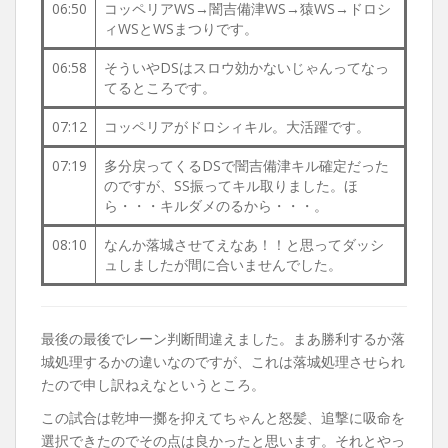
06:50
コッペリアWS→闇吉備津WS→猿WS→ドロシ
ィWSとWSまつりです。
06:58
そういやDSはスロウ効かないじゃんってなっ
てるところです。
07:12
コッペリアがドロシィキル。大活躍です。
07:19
多分戻ってくるDSで闇吉備津キル確定だった
のですが、SS振ってキル取りました。ほ
ら・・・キルダメのるから・・・。
08:10
なんか落城させてえなあ！！と思ってダッシ
ュしましたが間に合いませんでした。
最後の最後でレーン判断間違えました。まあ勝利するか落
城処理するかの違いなのですが、これは落城処理させられ
たので申し訳ねえなというところ。
この試合は乾坤一擲を抑えてちゃんと怒髪、追撃に吸命を
選択できたのでその点は良かったと思います。それとやっ