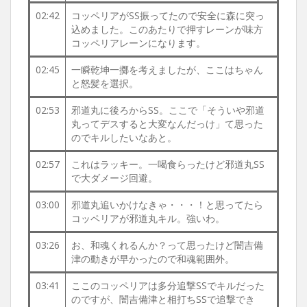
02:42
コッペリアがSS振ってたので安全に森に突っ
込めました。このあたりで押すレーンが味方
コッペリアレーンになります。
02:45
一瞬乾坤一擲を考えましたが、ここはちゃん
と怒髪を選択。
02:53
邪道丸に後ろからSS。ここで「そういや邪道
丸ってデスすると大変なんだっけ」て思った
のでキルしたいなあと。
02:57
これはラッキー。一喝食らったけど邪道丸SS
で大ダメージ回避。
03:00
邪道丸追いかけなきゃ・・・！と思ってたら
コッペリアが邪道丸キル。強いわ。
03:26
お、和魂くれるんか？って思ったけど闇吉備
津の動きが早かったので和魂範囲外。
03:41
ここのコッペリアは多分追撃SSでキルだった
のですが、闇吉備津と相打ちSSで追撃でき