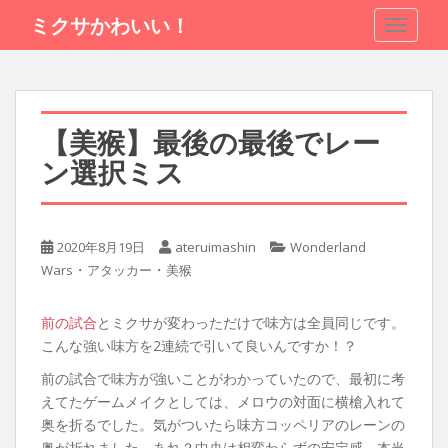
S
ミクサかわいい！
TOGGLE
k
i
p
t
o
【美猴】最後の最後でレー
m
ン選択ミス
a
i
n
c
2020年8月19日
ateruimashin
Wonderland
o
・
・
Wars
アタッカー
美猴
n
t
前の試合
とミクサが変わっただけで味方は全員同じです。
e
こんな強い味方を2連続で引いて良いんですか！？
n
t
前の試合で味方が強いことがわかっていたので、最初に考
えてたゲームメイクとしては、メロウの対面に横槍入れて
奥を折るでした。気がついたら味方コッペリアのレーンの
奥が折れました。あれ？中央は相変わらずの安定感。本当