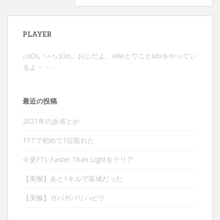
ビ
ゲ
ー
PLAYER
シ
ョ
｡оО(｡´•ㅅ•｡)Оо。おじだよ。wlwとウニとiidxをやってい
ン
るよ・・・
最近の投稿
2021年の反省とか
TFTで初めて1位取れた
今更FTL:Faster Than Lightをクリア
【美猴】あと1キルで落城だった
【美猴】ガバガバリハビリ