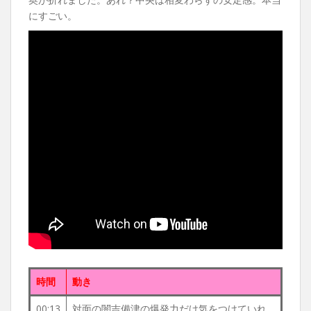
にすごい。
時間
動き
00:13
対面の闇吉備津の爆発力だけ気をつけていれ