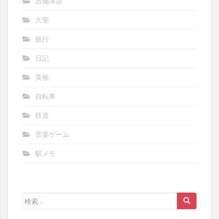
吉備津彦
大聖
旅行
日記
美猴
自転車
鉄道
音楽ゲーム
駅メモ
検
索: