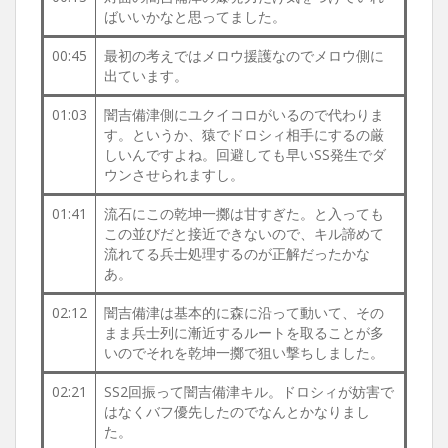
ばいいかなと思ってました。
00:45
最初の考えではメロウ援護なのでメロウ側に
出ています。
01:03
闇吉備津側にユクイコロがいるので代わりま
す。というか、猿でドロシィ相手にするの厳
しいんですよね。回避しても早いSS発生でダ
ウンさせられますし。
01:41
流石にこの乾坤一擲は甘すぎた。と入っても
この並びだと接近できないので、キル諦めて
流れてる兵士処理するのが正解だったかな
あ。
02:12
闇吉備津は基本的に森に沿って動いて、その
まま兵士列に漸近するルートを取ることが多
いのでそれを乾坤一擲で狙い撃ちしました。
02:21
SS2回振って闇吉備津キル。ドロシィが妨害で
はなくバフ優先したのでなんとかなりまし
た。