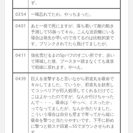
ず。
03:54
一喝忘れてたわ。やっちまった。
04:01
あと一発で死にますが、落ち着いて敵の動き
予測してSS振ってキル。こんな近距離にいる
場合は発生が早いので当てるのは比較的楽で
す。ブリンクされてたら負けてましたが。
04:11
強化雪だるまのSpバフのすごい所です。歩い
て帰城した後、ブースター踏まなくても速攻
で前線に戻れます。やべえ。
04:39
巨人を攻撃すると言いながら邪道丸を吸命で
キルしてました。ていうか、邪道丸を妨害し
てコッペリアが巨人処理してくれるだけでこ
こはよかったのですが、なんか行けちゃった
んで・・・。吸命は「やっべ、ミスったか」
ってなってましたが、なんか当たりました。
こういう場合は自分も壁まで寄ってから縦に
吸命を撃つと当たりやすいです。下手に斜め
に撃つと前ステ回避→SSでダウンさせられま
す。