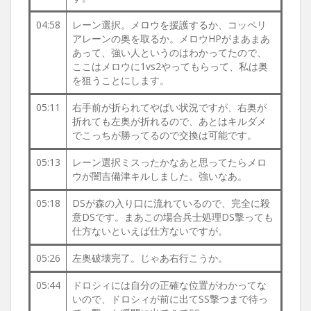
04:58
レーン選択。メロウを援護するか、コッペリ
アレーンの奥を取るか。メロウHPがまあまあ
あって、強い人というのはわかってたので、
ここはメロウに1vs2やってもらって、私は奥
を狙うことにします。
05:11
右手前が折られてやばい状況ですが、右奥が
折れても左奥が折れるので、あとはキルダメ
でこっちが勝ってるので交換は可能です。
05:13
レーン選択ミスったかなあと思ってたらメロ
ウが闇吉備津キルしました。強いなあ。
05:18
DSが森の入り口に流れているので、完全に殺
意DSです。まあこの場合兵士処理DS撃っても
仕方ないといえば仕方ないですが。
05:26
左奥破壊完了。じゃあ右行こうか。
05:44
ドロシィには自分の正確な位置がわかってな
いので、ドロシィが前に出てSS撃つまで待っ