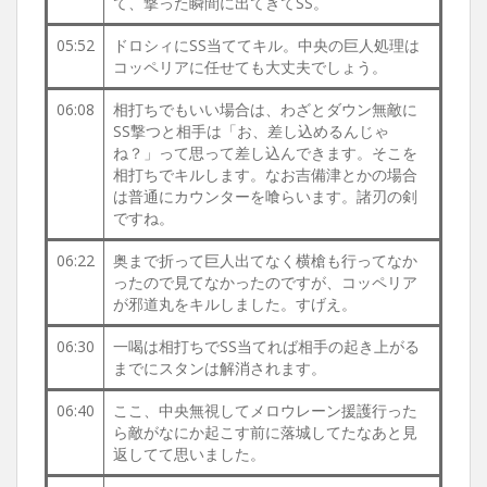
て、撃った瞬間に出てきてSS。
05:52
ドロシィにSS当ててキル。中央の巨人処理は
コッペリアに任せても大丈夫でしょう。
06:08
相打ちでもいい場合は、わざとダウン無敵に
SS撃つと相手は「お、差し込めるんじゃ
ね？」って思って差し込んできます。そこを
相打ちでキルします。なお吉備津とかの場合
は普通にカウンターを喰らいます。諸刃の剣
ですね。
06:22
奥まで折って巨人出てなく横槍も行ってなか
ったので見てなかったのですが、コッペリア
が邪道丸をキルしました。すげえ。
06:30
一喝は相打ちでSS当てれば相手の起き上がる
までにスタンは解消されます。
06:40
ここ、中央無視してメロウレーン援護行った
ら敵がなにか起こす前に落城してたなあと見
返してて思いました。