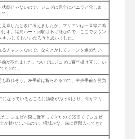
る状態じゃないので、ジュゼは完全にバニラと化しまし
って。
と見直したときに考えましたが、マリアンは一直線に逃
つけず、結局ハート回収は不可能なので、ここでダウン
ンをキルしてもいいだろうと思いました。
れるチャンスなので、なんとかしてレーンを進めたい。
手前が取れました。ついでにジュゼに百年掛け直し。い
ってたので。
前も取れそう。左手前は折られるので、中央手前が勝負
夢中になっているところに獲物がぶっ刺さり、骨がマリ
した。ジュゼが森に近寄ってきたのでSS当ててジュゼ
兵士が枯れているので、帰城かな、森に遮那入ってきた