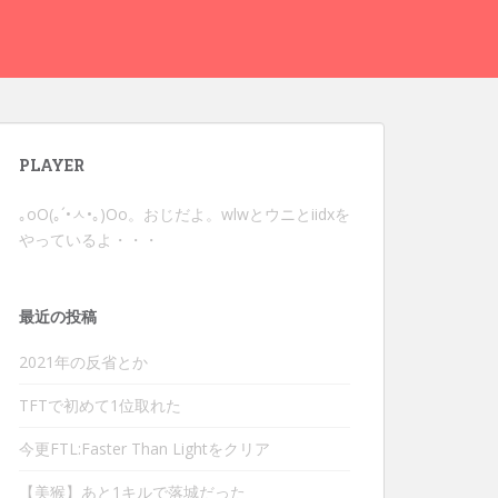
PLAYER
｡оО(｡´•ㅅ•｡)Оо。おじだよ。wlwとウニとiidxを
やっているよ・・・
最近の投稿
2021年の反省とか
TFTで初めて1位取れた
今更FTL:Faster Than Lightをクリア
【美猴】あと1キルで落城だった