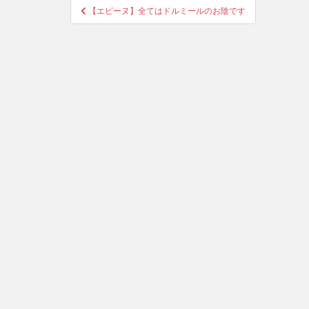
投
【エピーヌ】全てはドルミールのお陰です
稿
ナ
ビ
ゲ
ー
シ
ョ
ン