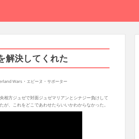
を解決してくれた
・
・
rland Wars
エピーヌ
サポーター
央相方ジュゼで対面ジュゼマリアンとシナジー負けして
たが、これをどこであわせたらいいかわからなかった。