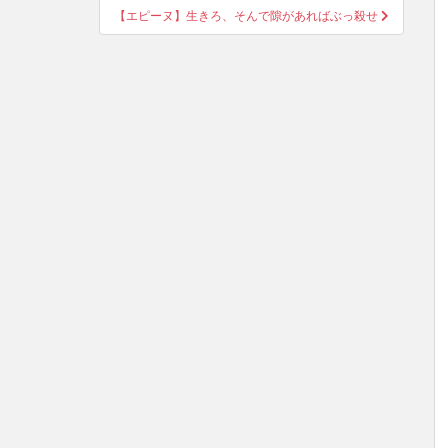
【エピーヌ】生きろ、そんで隙があればぶっ殺せ