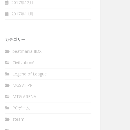
2017年12月
2017年11月
カテゴリー
beatmania IIDX
Civilization6
Legend of League
MGSV:TPP
MTG ARENA
PCゲーム
steam