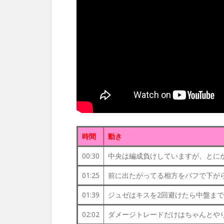
時間
動き
00:30
中央は編成負けしていますが、とに
01:25
前に出たがってる相方をバフで下が
01:39
ジュゼはキスを2回避けたら中盤ま
02:02
ダメージトレードだけはちゃんとや