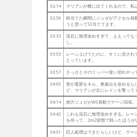
02:14
マリアンが横に出てくれるので、私
02:56
粉当てた瞬間にジュゼがアクセル発
うと思ってSS当ててます。
03:33
流石に無理攻めすぎて、ええってな
し。
03:53
レーン上げてたのに、すぐに戻され
とっています。
03:57
さっさとそのリッパー使い切れやっ
04:05
骨が遮那をキル、奥拠点を攻めるら
ど、マリアンが左にレインを撃って
04:14
相方ジュゼがWS発動でゲージ回収。
04:42
これも流石に無理攻めすぎる。レー
を待って、2vs2状態で戦ったほうが
04:51
巨人処理はできたらしいけど、ゲージ