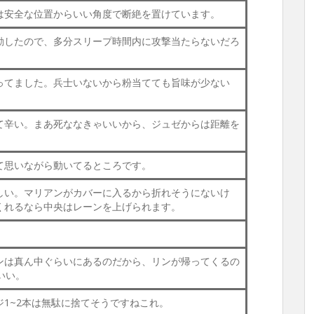
は安全な位置からいい角度で断絶を置けています。
動したので、多分スリープ時間内に攻撃当たらないだろ
ってました。兵士いないから粉当てても旨味が少ない
て辛い。まあ死ななきゃいいから、ジュゼからは距離を
て思いながら動いてるところです。
しい。マリアンがカバーに入るから折れそうにないけ
くれるなら中央はレーンを上げられます。
ンは真ん中ぐらいにあるのだから、リンが帰ってくるの
いい。
1~2本は無駄に捨てそうですねこれ。