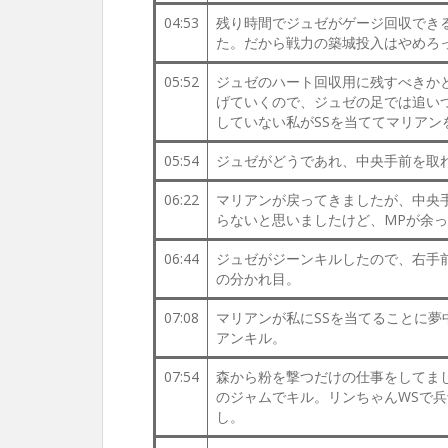
04:53
残り時間でジュゼがゲージ回収でき
た。だから戦力の築城投入はやめろ
05:52
ジュゼのハート回収用に残すべきか
げていくので、ジュゼの足では追い
していない私がSSを当ててマリア
05:54
ジュゼがどうであれ、中央手前を取
06:22
マリアンが戻ってきましたが、中央
らないと思いましたけど、MPが余
06:44
ジュゼがジーンキルしたので、右手
の分かれ目。
07:08
マリアンが私にSSを当てることに
アンキル。
07:54
森から粉を撃つだけの仕事をしてま
のジャムでキル。リンちゃんWSで
し。