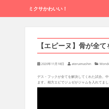
S
ミクサかわいい！
k
i
p
t
o
m
a
【エピーヌ】骨が全て
i
n
c
2020年11月18日
ateruimashin
Wonde
o
n
t
デス・フックが全てを解決してくれた試合。中
e
ます。相方エピでジュゼがジャムを入れてまし
n
t