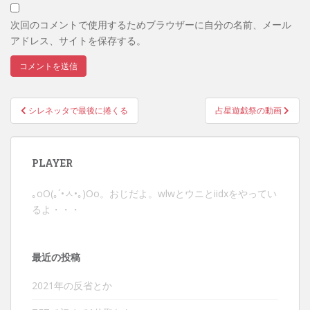
次回のコメントで使用するためブラウザーに自分の名前、メール
アドレス、サイトを保存する。
投
シレネッタで最後に捲くる
占星遊戯祭の動画
稿
ナ
ビ
PLAYER
ゲ
ー
｡оО(｡´•ㅅ•｡)Оо。おじだよ。wlwとウニとiidxをやってい
シ
るよ・・・
ョ
ン
最近の投稿
2021年の反省とか