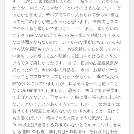
す。 しかし、当初危惧していた、「端ツクヨミとか中央
かぐや、やばいんじゃね？」というのはそんなになく、ど
っちかと言えば、デバフでスロウ入れられてからlink重な
って死亡のほうが厳しかったと思います。 全国でもスロ
ウやられると厳しいですけど・・・。 また、森がないの
でミクサ(鉢MAX)の足で右から左へ歩いて移動してもそん
なに時間かからないので、いろいろな場所にちょっかい掛
ける試合展開もできました。 WS発動して右を襲ってから
中央ちょっと殴って左へ移動して圧力をかけるというムー
ブもできて楽しかったです。 さて、初回の占星遊戯祭が
終わったので、今回の私の総括を。 今回、お祭りゲーと
いうことでフロアマップしたら下がらない、通称”火災保
険”が実装されていましたが、私はそれを一回も使うこと
なくQueenまで行けました。 恐らく、初日にある程度ま
で上げとかないと、下マッチした時に引っ張られて上がれ
ない、ということがありそうです。 しかし、Rookまでは
負けても15程度しか減らないので、Rookまでは「負けて
も次勝てばいい」精神でやると良さそうな気がします。
Rook以上は3連勝する気概でいないとQueenになりません
し(敗北時-35程度、勝利時は+45程度?)、それ以上はわか