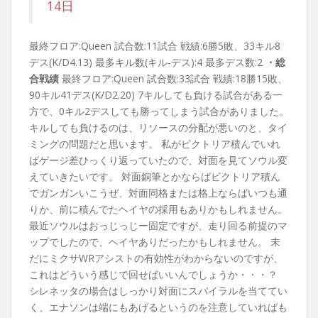
14日
最終フロア:Queen 試合数:11試合 戦績:6勝5敗、33キル8
デス(K/D4.13) 最多キル数(キル-デス):4 最多デス数:2
・総
合戦績
最終フロア:Queen 試合数:33試合 戦績:18勝15敗、
90キル41デス(K/D2.20) 7キルしても負ける試合がある一
方で、0キル2デスしても勝ってしまう試合がありました。
キルしても負けるのは、リソースの分配が悪いのと、タイ
ミングの問題だと思います。 私がビクトリア積んでいれ
ばゲージ差ひっくり返っていたので、対面を見てソウル変
えていきたいです。 対面銅筆とかならばビクトリア積ん
でガンガンいこうぜ、対面同格または格上ならばいつも通
りか、前に積んでたヘイヤの採用もありかもしれません。
最近ソウルはおっじっじー固定ですが、走り回る前提のマ
ップでしたので、ヘイヤありだったかもしれません。 未
だにミクサWRアシストの有効性がわからないのですが、
これはどういう感じで回せばいいんでしょうか・・・？
シレネッタの場合はしっかり対面にスパイラルを当ててい
く、エナソンは端にもあげるというのを注意していればも