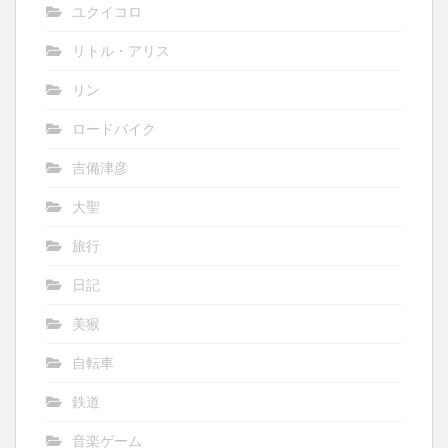
ユクイコロ
リトル・アリス
リン
ロードバイク
吉備津彦
大聖
旅行
日記
美猴
自転車
鉄道
音楽ゲーム