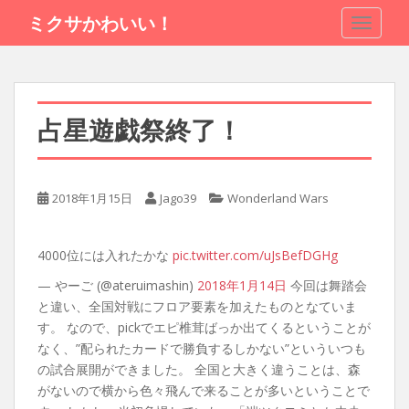
S
ミクサかわいい！
TOGGLE
k
i
p
t
o
占星遊戯祭終了！
m
a
i
n
2018年1月15日
Jago39
Wonderland Wars
c
o
4000位には入れたかな
pic.twitter.com/uJsBefDGHg
n
t
— やーご (@ateruimashin)
2018年1月14日
今回は舞踏会
e
と違い、全国対戦にフロア要素を加えたものとなていま
n
す。 なので、pickでエピ椎茸ばっか出てくるということが
t
なく、”配られたカードで勝負するしかない”といういつも
の試合展開ができました。 全国と大きく違うことは、森
がないので横から色々飛んで来ることが多いということで