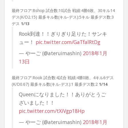
最終フロア:Bshop 試合数:10試合 戦績:4勝6敗、30キル14
デス(K/D2.15) 最多キル数(キル-デス):5キル 最多デス数:3
デス
1/13
Rook到達！！ぎりぎり足りた！サンキ
ュー！
pic.twitter.com/GaTfalRtDg
— やーご (@ateruimashin)
2018年1月
13日
最終フロア:Rook 試合数:4試合 戦績:4勝0敗、4キル6デス
(K/D0.67) 最多キル数(キル-デス):1 最多デス数:2
1/14
Queenになりました！！ありがとうご
ざいました！！
pic.twitter.com/tXiVgp18Hp
— やーご (@ateruimashin)
2018年1月