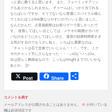
っと楽に勝てると思います。 また、フォーミィチアソン
グもありかもしれません。 チャームはしっかり当てれる
ならばいいですが、そうでないなら普通にスパイラル積ん
でくれたほうがlink重なりやすいのでいいと思いました。
なんだかんだ、占星遊戯祭はお祭りゲーで楽しかったで
す。 改善してほしい点としては、メテオの範囲がガバガ
バなのをどうにかしてほしいのと、落雷の効果時間長すぎ
る気がするのでもう少し短く。 いちばん重要なのは、
「チャットは石で交換でいいじゃん！！！」です。 ミク
サのチャット手に入らなかった・・・｡оО(｡´•ㅅ•｡)Оо。
次は恐らく舞踏会なので、こっちはKnightまででいいかな
あとか。 ]]>
共
Post
Share
有
コメントを残す
メールアドレスが公開されることはありません。
※
が付いている
欄は必須項目です